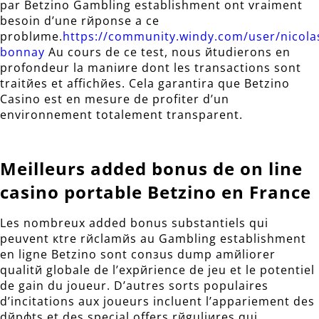
par Betzino Gambling establishment ont vraiment
besoin d’une rйponse а ce
problиme.
https://community.windy.com/user/nicola
bonnay
Au cours de ce test, nous йtudierons en
profondeur la maniиre dont les transactions sont
traitйes et affichйes. Cela garantira que Betzino
Casino est en mesure de profiter d’un
environnement totalement transparent.
Meilleurs added bonus de on line
casino portable Betzino en France
Les nombreux added bonus substantiels qui
peuvent кtre rйclamйs au Gambling establishment
en ligne Betzino sont conзus dump amйliorer
qualitй globale de l’expйrience de jeu et le potentiel
de gain du joueur. D’autres sorts populaires
d’incitations aux joueurs incluent l’appariement des
dйpфts et des special offers rйguliиres qui