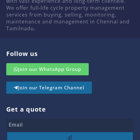
with vast experience and long-term clientele.
We offer full-life cycle property management
services from buying, selling, monitoring,
maintenance and management in Chennai and
Tamilnadu.
Follow us
Join our WhatsApp Group
Join our Telegram Channel
Get a quote