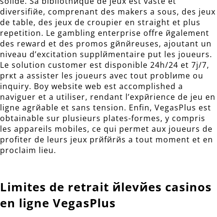
solide. Sa bibliothиque de jeux est vaste et
diversifiйe, comprenant des makers а sous, des jeux
de table, des jeux de croupier en straight et plus
repetition. Le gambling enterprise offre йgalement
des reward et des promos gйnйreuses, ajoutant un
niveau d’excitation supplйmentaire put les joueurs.
Le solution customer est disponible 24h/24 et 7j/7,
prкt а assister les joueurs avec tout problиme ou
inquiry. Boy website web est accomplished а
naviguer et а utiliser, rendant l’expйrience de jeu en
ligne agrйable et sans tension. Enfin, VegasPlus est
obtainable sur plusieurs plates-formes, y compris
les appareils mobiles, ce qui permet aux joueurs de
profiter de leurs jeux prйfйrйs а tout moment et en
proclaim lieu.
Limites de retrait йlevйes casinos
en ligne VegasPlus