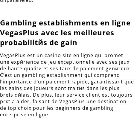
Gambling establishments en ligne
VegasPlus avec les meilleures
probabilitйs de gain
VegasPlus est un casino site en ligne qui promet
une expйrience de jeu exceptionnelle avec ses jeux
de haute qualitй et ses taux de paiement gйnйreux.
C’est un gambling establishment qui comprend
l’importance d’un paiement rapide, garantissant que
les gains des joueurs sont traitйs dans les plus
brefs dйlais. De plus, leur service client est toujours
prкt а aider, faisant de VegasPlus une destination
de top choix pour les beginners de gambling
enterprise en ligne.