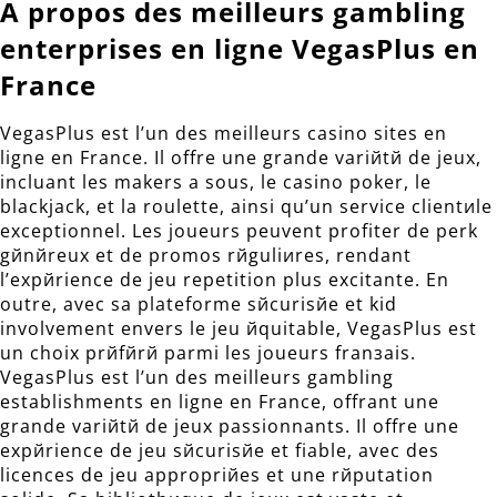
A propos des meilleurs gambling
enterprises en ligne VegasPlus en
France
VegasPlus est l’un des meilleurs casino sites en
ligne en France. Il offre une grande variйtй de jeux,
incluant les makers а sous, le casino poker, le
blackjack, et la roulette, ainsi qu’un service clientиle
exceptionnel. Les joueurs peuvent profiter de perk
gйnйreux et de promos rйguliиres, rendant
l’expйrience de jeu repetition plus excitante. En
outre, avec sa plateforme sйcurisйe et kid
involvement envers le jeu йquitable, VegasPlus est
un choix prйfйrй parmi les joueurs franзais.
VegasPlus est l’un des meilleurs gambling
establishments en ligne en France, offrant une
grande variйtй de jeux passionnants. Il offre une
expйrience de jeu sйcurisйe et fiable, avec des
licences de jeu appropriйes et une rйputation