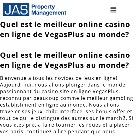
Quel est le meilleur online casino
en ligne de VegasPlus au monde?
Quel est le meilleur online casino
en ligne de VegasPlus au monde?
Bienvenue а tous les novices de jeux en ligne!
Aujourd’ hui, nous allons plonger dans le monde
passionnant du casino site en ligne VegasPlus,
reconnu par beaucoup comme le meilleur gambling
establishment en ligne au monde. Nous allons
traveler ses jeux, child interface, ses bonus offer et
tout ce qui le distingue des autres sur le marchй. Si
vous кtes prкt а faire tourner les roues et а placer
vos paris, continuez а lire pendant que nous