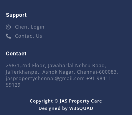
Support
Client Login
Contact Us
Contact
298/1,2nd Floor, Jawaharlal Nehru Road,
Jafferkhanpet, Ashok Nagar, Chennai-600083.
jaspropertychennai@gmail.com
+91 98411
59129
Copyright © JAS Property Care
Designed by
W3SQUAD