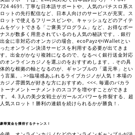
724 4691. 丁寧な日本語サポートや、人気のパチスロ系ス
ロットの先行配信など、日本人向けのサービスが充実。ス
ロットで使えるフリースピンや、キャッシュなどのアイテ
ムをゲットできる「ご褒美プログラム」など、お得なボー
ナスが数多く用意されているのも人気の秘訣です。. 銀行
出金に非対応のオンカジの場合、ecoPayzやiWalletとい
ったオンライン決済サービスを利用する必要が出てきま
す。出金がかなり複雑になるので、なるべく銀行送金対応
のオンラインカジノを選ぶのをおすすめします。. その具
体的な根拠の軸となるのが、ギャンブルの「還元率」とい
う言葉。. >>臨場感あふれるライブカジノが人気！本場の
カジノ雰囲気が好きな方におすすめ。<<<. 毎週のバカラ
トーナメントーナメントのスコアを増やすことができま
す。 4. 3人の美少女戦士がガールズパワーを炸裂する、超
人気スロット！勝利の連鎖を続けられるかが勝負！.
豪華賞金を獲得するチャンス！
今後、オンラインカジノなどのオンラインギャンブルが法