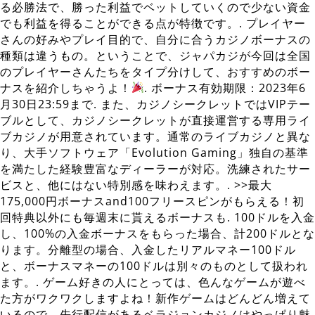
る必勝法で、勝った利益でベットしていくので少ない資金
でも利益を得ることができる点が特徴です。. プレイヤー
さんの好みやプレイ目的で、自分に合うカジノボーナスの
種類は違うもの。ということで、ジャパカジが今回は全国
のプレイヤーさんたちをタイプ分けして、おすすめのボー
ナスを紹介しちゃうよ！
. ボーナス有効期限：2023年6
月30日23:59まで. また、カジノシークレットではVIPテー
ブルとして、カジノシークレットが直接運営する専用ライ
ブカジノが用意されています。通常のライブカジノと異な
り、大手ソフトウェア「Evolution Gaming」独自の基準
を満たした経験豊富なディーラーが対応。洗練されたサー
ビスと、他にはない特別感を味わえます。. >>最大
175,000円ボーナスand100フリースピンがもらえる！初
回特典以外にも毎週末に貰えるボーナスも. 100ドルを入金
し、100%の入金ボーナスをもらった場合、計200ドルとな
ります。分離型の場合、入金したリアルマネー100ドル
と、ボーナスマネーの100ドルは別々のものとして扱われ
ます。. ゲーム好きの人にとっては、色んなゲームが遊べ
た方がワクワクしますよね！新作ゲームはどんどん増えて
いるので、先行配信があるベラジョンカジノはやっぱり魅