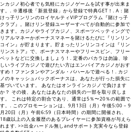
ンカジノ初心者でも気軽にカジノゲームを試す事が出来ま
す。. ※遷移後「新規登録」から登録で特典GET！. A：賭
けっ子リンリンのロイヤルティVIPプログラム『賭けっ子
クラブ』。賭けリン登録ユーザーすべてが自動的に参加で
きます。カジノやライブカジノ、スポーツベッティングで
リアルマネーかボーナスマネーを賭けるたびに『リンリン
コイン』が貯まります。貯まったリンリンコインは『リン
リンストア』で、ボーナスマネーやフリースピン、フリー
ベットなどに交換しましょう！. 定番のバカラは勿論、珍
しいライブカジノで遊びたい方はエンパイアカジノがおす
すめ！ファンタンやアンダル・バハールで遊べる！. カジ
ノのキャッシュバックボーナスは、あなたが行った損失に
基づいています。 あなたはオンラインカジノで負けます
か？ その後、あなたはあなたの損失の一部を取り戻しま
す。 これは特定の割合であり、通常は5％〜20％の範囲で
す。. このプロモーションは、9月13日（月）午後5:00 – 9
月20日（月）午前6:59（日本時間）の期間に開催され、
18歳以上の入金履歴のあるプレイヤーに参加資格が与えら
れます. >>出金ハードル無しandサポート充実今なら登録