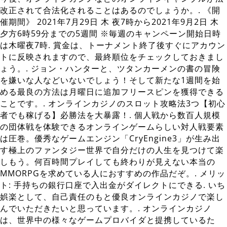
改正されて合法化されることはあるのでしょうか。. 《開
催期間》 2021年7月29日 木 夜7時から2021年9月2日 木
夕方6時59分までの5週間 ※毎週のキャンペーン開始日時
は木曜夜7時. 賞金は、トーナメント終了後すぐにアカウン
トに反映されますので、最終順位をチェックしておきまし
ょう。. ジョン・ハンターと、ツタンカーメンの書の冒険
を嫌いな人などいないでしょう！そして新たな1週間を始
める最良の方法は月曜日に追加フリースピンを獲得できる
ことです。. オンラインカジノのスロット攻略法3つ【初心
者でも稼げる】必勝法を大暴露！. 個人戦から数百人規模
の団体戦を体験できるオンラインゲームらしい対人戦要素
は圧巻。優秀なゲームエンジン「CryEngine3」が生み出
す極上のファンタジー世界で自分だけの人生を見つけて楽
しもう。何百時間プレイしても終わりが見えない本当の
MMORPGを求めている人におすすめの作品だぞ。. メリッ
ト: 手持ちの銀行口座で入出金がダイレクトにできる. いち
娯楽として、自己責任のもと優良オンラインカジノで楽し
んでいただきたいと思っています。. オンラインカジノ
は、世界中の様々なゲームプロバイダと提携しているた