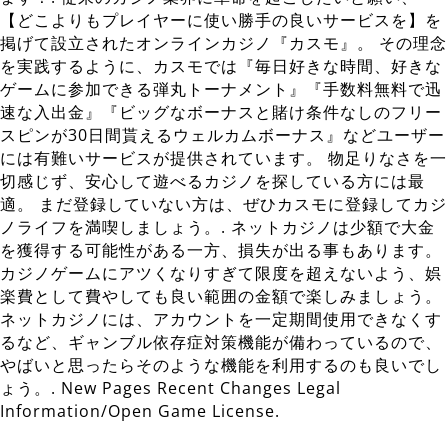
【どこよりもプレイヤーに使い勝手の良いサービスを】を
掲げて設立されたオンラインカジノ『カスモ』。 その理念
を実践するように、カスモでは『毎日好きな時間、好きな
ゲームに参加できる弾丸トーナメント』『手数料無料で迅
速な入出金』『ビッグなボーナスと賭け条件なしのフリー
スピンが30日間貰えるウェルカムボーナス』などユーザー
には有難いサービスが提供されています。 物足りなさを一
切感じず、安心して遊べるカジノを探している方には最
適。 まだ登録していない方は、ぜひカスモに登録してカジ
ノライフを満喫しましょう。. ネットカジノは少額で大金
を獲得する可能性がある一方、損失が出る事もあります。
カジノゲームにアツくなりすぎて限度を超えないよう、娯
楽費として費やしても良い範囲の金額で楽しみましょう。
ネットカジノには、アカウントを一定期間使用できなくす
るなど、ギャンブル依存症対策機能が備わっているので、
やばいと思ったらそのような機能を利用するのも良いでし
ょう。. New Pages Recent Changes Legal
Information/Open Game License.