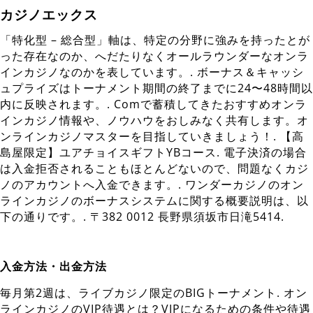
カジノエックス
「特化型 – 総合型」軸は、特定の分野に強みを持ったとが
った存在なのか、へだたりなくオールラウンダーなオンラ
インカジノなのかを表しています。. ボーナス＆キャッシ
ュプライズはトーナメント期間の終了までに24〜48時間以
内に反映されます。. Comで蓄積してきたおすすめオンラ
インカジノ情報や、ノウハウをおしみなく共有します。オ
ンラインカジノマスターを目指していきましょう！. 【高
島屋限定】ユアチョイスギフトYBコース. 電子決済の場合
は入金拒否されることもほとんどないので、問題なくカジ
ノのアカウントへ入金できます。. ワンダーカジノのオン
ラインカジノのボーナスシステムに関する概要説明は、以
下の通りです。. 〒382 0012 長野県須坂市日滝5414.
入金方法・出金方法
毎月第2週は、ライブカジノ限定のBIGトーナメント. オン
ラインカジノのVIP待遇とは？VIPになるための条件や待遇