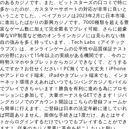
のあるカジノです。また、ビットスターズの口コミで特に
多かったのが、カスタマーサポートの対応が非常に良いと
いうことでした。. ベイブカジノは2023年2月に日本市場
に進出したばかりの新興カジノです。7000種類を超える豊
富なゲーム数に加えて完全匿名でプレイ可能、さらに超豪
華なVIP制度など他のオンラインカジノには見られない独
自の強みを多く持っています。. Tech Labs（アイテック
ラブズ）は、オンラインゲームの公平性や品質保証テスト
の分野において15年以上の実績がある機関です。. 今のご
時勢スマホやタブレットからカジノできなくて、どうする
んですか？お任せください！PC無くても大丈夫！iPhone
やアンドロイド端末、iPadやタブレット端末でも、インタ
ーネット環境さえあればいつでもジパングカジノモバイル
でプレイできちゃいます！勝負を有利に進める為にプロモ
ーションに参加して、大量ボーナスをGETできます！ジパ
ングカジノでのアカウント開設はこちらの登録フォームか
ら簡単に行えます。ご登録は日本の法定年齢に達していれ
ば問題ありません。面倒な手続きは1度だけ、あとはサイ
トからログインするだけでいつでもプレイすることができ
ます！. 従来のカジノ業界に革命を起こしたいと願い、