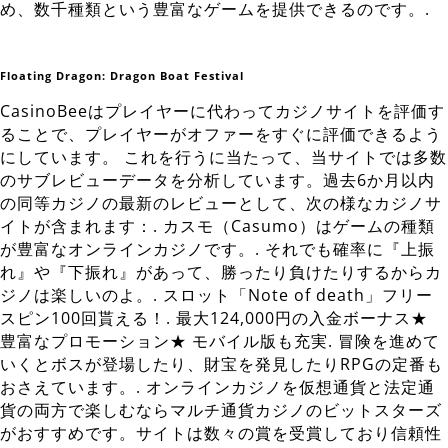
め、数千種類という豊富なゲームを提供できるのです。.
Floating Dragon: Dragon Boat Festival
CasinoBeeはプレイヤーに代わってカジノサイトを評価す
ることで、プレイヤーがオファーをすぐに評価できるよう
にしています。 これを行うに当たって、当サイトでは多数
のサブレビューデータを分析しています。過去6か月以内
の同等カジノの最新のレビューとして、次の様なカジノサ
イトが含まれます：. カスモ（Casumo）はゲームの種類
が豊富なオンラインカジノです。. それでも確率に『上振
れ』や『下振れ』があって、勝ったり負けたりするからカ
ジノは楽しいのよ。. スロット「Note of death」フリー
スピン100回貰える！. 最大124,000円の入金ボーナス★
豊富なプロモーション★ モバイル版も充実. 冒険を進めて
いくとボスが登場したり、財宝を発見したりRPGの定番も
おさえています。. オンラインカジノを仮想通貨と法定通
貨の両方で楽しむならマルチ通貨カジノのビットスターズ
がおすすめです。サイトは数々の賞を受賞しており信頼性