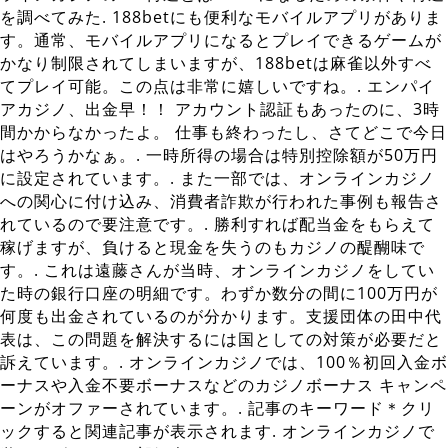
を調べてみた. 188betにも便利なモバイルアプリがありま
す。通常、モバイルアプリになるとプレイできるゲームが
かなり制限されてしまいますが、188betは麻雀以外すべ
てプレイ可能。この点は非常に嬉しいですね。. エンパイ
アカジノ、出金早！！ アカウント認証もあったのに、3時
間かからなかったよ。 仕事も終わったし、さてどこで今日
はやろうかなぁ。. 一時所得の場合は特別控除額が50万円
に設定されています。. また一部では、オンラインカジノ
への関心に付け込み、消費者詐欺が行われた事例も報告さ
れているので要注意です。. 勝利すれば配当金をもらえて
稼げますが、負けると現金を失うのもカジノの醍醐味で
す。. これは遠藤さんが当時、オンラインカジノをしてい
た時の銀行口座の明細です。わずか数分の間に100万円が
何度も出金されているのが分かります。支援団体の田中代
表は、この問題を解決するには国としての対策が必要だと
訴えています。. オンラインカジノでは、100％初回入金ボ
ーナスや入金不要ボーナスなどのカジノボーナス キャンペ
ーンがオファーされています。. 記事のキーワード＊クリ
ックすると関連記事が表示されます. オンラインカジノで