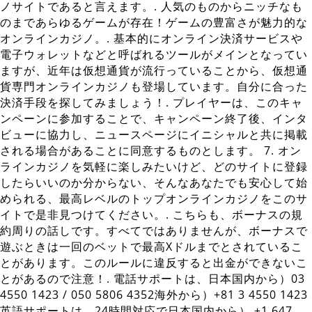
ノサイトであると言えます。. 人気のものからニッチなも
のまであらゆるゲームが存在！ゲームの豊富さが魅力的な
オンラインカジノ。. 基本的にオンライン決済サービスや
電子ウォレットなどと呼ばれるツールがメインとなってい
ますが、近年は仮想通貨が流行っていることから、仮想通
貨専門オンラインカジノも登場しています。自分に合った
決済手段を探してみましょう！. プレイヤーは、このキャ
ンペーンに参加することで、キャンペーン終了後、インタ
ビューに協力し、ニュースページにイニシャルと共に掲載
される場合があることに同意するものとします。 7. オン
ラインカジノを気軽に楽しみたいけど、どのサイトに登録
したらいいのか分からない、そんなあなたでも安心して始
められる、最高レベルのトップオンラインカジノをこのサ
イトで是非見つけてください。. こちらも、ボーナスの規
約周りの話しです。すべてではありませんが、ボーナスで
遊ぶときは一回のベットで最高Xドルまでとされているこ
とがあります。このルールに違反すると出金ができないこ
とがあるので注意！. 電話サポートは、日本国内から）03
4550 1423 / 050 5806 4352海外から）+81 3 4550 1423
英語サポートは、24時間対応で日本国内から） +1 647