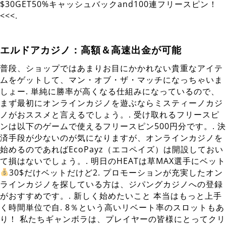
$30GET50%キャッシュバックand100連フリースピン！
<<<.
エルドアカジノ：高額＆高速出金が可能
普段、ショップではあまりお目にかかれない貴重なアイテ
ムをゲットして、マン・オブ・ザ・マッチになっちゃいま
しょー. 単純に勝率が高くなる仕組みになっているので、
まず最初にオンラインカジノを遊ぶならミスティーノカジ
ノがおススメと言えるでしょう。. 受け取れるフリースピ
ンは以下のゲームで使えるフリースピン500円分です。. 決
済手段が少ないのが気になりますが、オンラインカジノを
始めるのであればEcoPayz（エコペイズ）は開設しておい
て損はないでしょう。. 明日のHEATは草MAX選手にベット
30$だけベットだけど2. プロモーションが充実したオン
ラインカジノを探している方は、ジパングカジノへの登録
がおすすめです。. 新しく始めたいこと 本当はもっと上手
く時間単位で自. 8％という高いリベート率のスロットもあ
り！ 私たちギャンボラは、プレイヤーの皆様にとってクリ