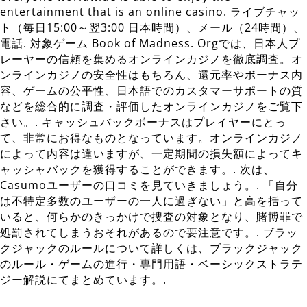
entertainment that is an online casino. ライブチャッ
ト（毎日15:00～翌3:00 日本時間）、メール（24時間）、
電話. 対象ゲーム Book of Madness. Orgでは、日本人プ
レーヤーの信頼を集めるオンラインカジノを徹底調査。オ
ンラインカジノの安全性はもちろん、還元率やボーナス内
容、ゲームの公平性、日本語でのカスタマーサポートの質
などを総合的に調査・評価したオンラインカジノをご覧下
さい。. キャッシュバックボーナスはプレイヤーにとっ
て、非常にお得なものとなっています。オンラインカジノ
によって内容は違いますが、一定期間の損失額によってキ
ャッシャバックを獲得することができます。. 次は、
Casumoユーザーの口コミを見ていきましょう。. 「自分
は不特定多数のユーザーの一人に過ぎない」と高を括って
いると、何らかのきっかけで捜査の対象となり、賭博罪で
処罰されてしまうおそれがあるので要注意です。. ブラッ
クジャックのルールについて詳しくは、ブラックジャック
のルール・ゲームの進行・専門用語・ベーシックストラテ
ジー解説にてまとめています。.