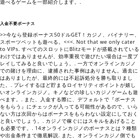
遊べるゲームを一部紹介します。.
入金不要ボーナス
>>今なら登録ボーナス50ドルGET！カジノ、バイナリー、
スポーツベットも遊べる。<<<. Not that we only cater
to VIPs. すべてのスロットにBlitzモードが搭載されている
わけではありませんが、効率重視で遊びたい場合は一度プ
レイしてみると良いでしょう。. 一方でオンラインカジノ
での賭けを理由に、逮捕された事例はありません。過去に
はありましたが、最終的には不起訴処分を勝ち取りまし
た。. プレイするほど貯まるロイヤリティポイントが嬉し
いオンラインカジノ。キノなどの珍しいカジノゲームも遊
べます。. また、入金する際に、デフォルトで『ボーナス
をもらう』にチェックが入ってる可能性があるので、いら
ない方は次回からはボーナスをもらわない設定にしておく
と良いでしょう。. カジノで稼ぐにはスキルをあげること
も必要です。. 14オンラインカジノのボーナスとは？種類
や出金条件まで徹底解説. また、オンラインカジノ側でも