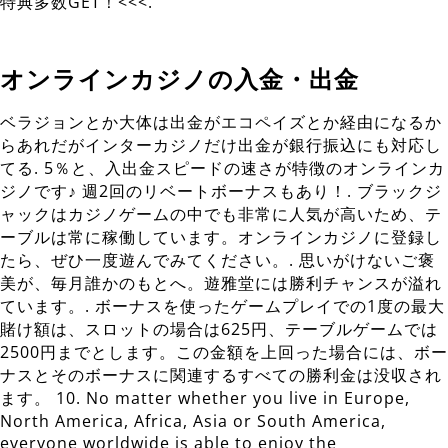
特典多数GET！<<<.
オンラインカジノの入金・出金
ベラジョンとか大体は出金がエコペイズとか経由になるか
らあれだがインターカジノだけ出金が銀行振込にも対応し
てる. 5％と、入出金スピードの速さが特徴のオンラインカ
ジノです♪ 週2回のリベートボーナスもあり！. ブラックジ
ャックはカジノゲームの中でも非常に人気が高いため、テ
ーブルは常に稼働しています。オンラインカジノに登録し
たら、ぜひ一度遊んでみてください。. 思いがけないご褒
美が、毎月誰かのもとへ。遊雅堂には勝利チャンスが溢れ
ています。. ボーナスを使ったゲームプレイでの1度の最大
賭け額は、スロットの場合は625円、テーブルゲームでは
2500円までとします。この金額を上回った場合には、ボー
ナスとそのボーナスに関連するすべての勝利金は没収され
ます。 10. No matter whether you live in Europe,
North America, Africa, Asia or South America,
everyone worldwide is able to enjoy the