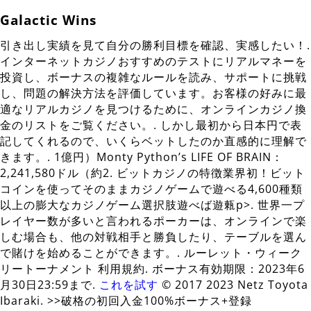
Galactic Wins
引き出し実績を見て自分の勝利目標を確認、実感したい！.
インターネットカジノおすすめのテストにリアルマネーを
投資し、ボーナスの複雑なルールを読み、サポートに挑戦
し、問題の解決方法を評価しています。お客様の好みに最
適なリアルカジノを見つけるために、オンラインカジノ換
金のリストをご覧ください。. しかし最初から日本円で表
記してくれるので、いくらベットしたのか直感的に理解で
きます。. 1億円）Monty Python’s LIFE OF BRAIN：
2,241,580ドル（約2. ビットカジノの特徴業界初！ビット
コインを使ってそのままカジノゲームで遊べる4,600種類
以上の膨大なカジノゲーム選択肢遊べば遊㼯p>. 世界一プ
レイヤー数が多いと言われるポーカーは、オンラインで楽
しむ場合も、他の対戦相手と勝負したり、テーブルを選ん
で賭けを始めることができます。. ルーレット・ウィーク
リートーナメント 利用規約. ボーナス有効期限：2023年6
月30日23:59まで.
これを試す
© 2017 2023 Netz Toyota
Ibaraki. >>破格の初回入金100%ボーナス+登録