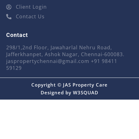
Client Login
Contact Us
Contact
298/1,2nd Floor, Jawaharlal Nehru Road,
Jafferkhanpet, Ashok Nagar, Chennai-600083.
jaspropertychennai@gmail.com
+91 98411
59129
Copyright © JAS Property Care
Designed by
W3SQUAD