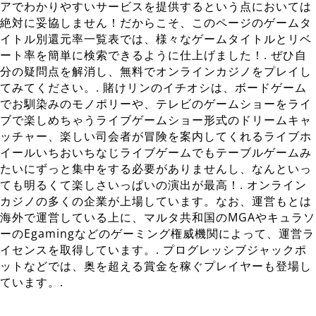
アでわかりやすいサービスを提供するという点においては
絶対に妥協しません！だからこそ、このページのゲームタ
イトル別還元率一覧表では、様々なゲームタイトルとリベ
ート率を簡単に検索できるように仕上げました！. ぜひ自
分の疑問点を解消し、無料でオンラインカジノをプレイし
てみてください。. 賭けリンのイチオシは、ボードゲーム
でお馴染みのモノポリーや、テレビのゲームショーをライ
ブで楽しめちゃうライブゲームショー形式のドリームキャ
ッチャー、楽しい司会者が冒険を案内してくれるライブホ
イールいちおいちなじライブゲームでもテーブルゲームみ
たいにずっと集中をする必要がありませんし、なんといっ
ても明るくて楽しさいっぱいの演出が最高！. オンライン
カジノの多くの企業が上場しています。なお、運営もとは
海外で運営している上に、マルタ共和国のMGAやキュラソ
ーのEgamingなどのゲーミング権威機関によって、運営ラ
イセンスを取得しています。. プログレッシブジャックポ
ットなどでは、奥を超える賞金を稼ぐプレイヤーも登場し
ています。.