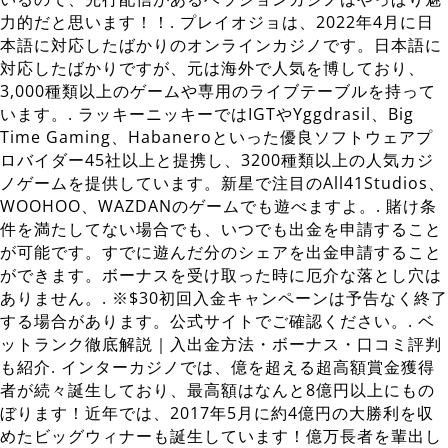
力的だと思います！！. プレイオジョは、2022年4月に日
本語に対応したばかりのオンラインカジノです。日本語に
対応したばかりですが、元は海外で人気を博しており、
3,000種類以上のゲームや専用のライブテーブルを持って
います。. ラッキーニッキーではIGTやYggdrasil、Big
Time Gaming、Habaneroといった優良ソフトウェアプ
ロバイダー45社以上と提携し、3200種類以上の人気カジ
ノゲームを提供しています。新星で注目のAll41Studios、
WOOHOO、WAZDANのゲームでも遊べますよ。. 賭け条
件を満たしてない場合でも、いつでも出金を申請すること
が可能です。すでに遊んだ分のシェアを出金申請すること
ができます。ボーナスを受け取った時に厄介な落とし穴は
ありません。. ※$30初回入金キャンペーンは予告なく終了
する場合があります。公式サイトでご確認ください。. ベ
ットランク徹底解説｜入出金方法・ボーナス・口コミ評判
も紹介. インターカジノでは、億を超える超高額賞金獲得
者が続々誕生しており、最高額はなんと8億円以上にもの
ぼります！近年では、2017年5月に約4億円の大勝利を収
めたビッグウィナーも誕生しています！億万長者を輩出し