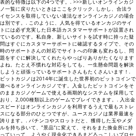
表的な特徴は以下の4つです。. >>>新しいオンラインカジ
ノ一覧に戻りたいときはここをクリック. しかし、合法ラ
イセンスを取得していない違法なオンラインカジノの場合
は別です。. このように、人気を得ているオンカジのサイ
トには必ず充実した日本語カスタマーサポートが設置され
ているのです。私自身、新しいサイトを試す時に持った疑
問はすぐにカスタマーサポートに確認するタイプで、その
時のサポートさんの対応でサイトへの印象も変わるし、問
題をすぐに解決してくれたらやっぱりありがたくなります
よね。たとえ不慣れな対応をしても、一生懸命問題を解決
しようと頑張っているサポートさんもたくさんいます！.
ビットカジノは2014年に誕生した世界初のビットコインで
遊べるオンラインカジノです。入金したビットコインをそ
のままカジノゲームで使える画期的なシステムを採用して
おり、2,000種類以上のゲームでプレイできます。. 入出金
スピードはオンラインカジノを利用するうえで最もストレ
スになる部分のひとつですが、ユースカジノは業界最速を
誇ります。. パチンコやスロットだと、獲得した玉やメダ
ルを持ち歩いて、”景品”に変えて、それをまた換金所に持
っていって、ようやく現金化できるまどろっこしいプロセ