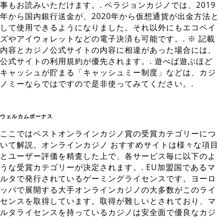
事もお読みいただけます。. ベラジョンカジノでは、2019
年から国内銀行送金が、2020年から仮想通貨が出金方法と
して使用できるようになりました。それ以外にもエコペイ
ズやアイウォレットなどの電子決済も可能です。. ※ 記載
内容とカジノ公式サイトの内容に相違があった場合には、
公式サイトの利用規約が優先されます。. 遊べば遊ぶほど
キャッシュが貯まる「キャッシュミー制度」などは、カジ
ノミーならではですので是非使ってみてください。.
ウェルカムボーナス
ここではベストオンラインカジノ賞の受賞カテゴリーにつ
いて解説。オンラインカジノ おすすめサイトは様々な項目
とユーザー評価を精査した上で、各サービス毎に以下のよ
うな受賞カテゴリーが決定されます。. EU加盟国であるマ
ルタで発行されているゲーミングライセンスです。ヨーロ
ッパで展開する大手オンラインカジノの大多数がこのライ
センスを取得しています。取得が難しいとされており、マ
ルタライセンスを持っているカジノは安全面で優良なカジ