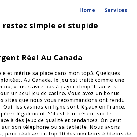
Home
Services
: restez simple et stupide
argent Réel Au Canada
able et mérite sa place dans mon top3. Quelques
loitées. Au Canada, le jeu est traité comme une
evenu, vous n’avez pas à payer d’impôt sur vos
pour un seul jeu de casino. Vous avez un bonus
 Les sites que nous vous recommandons ont rendu
s. Oui, les casinos en ligne sont légaux en France,
pérer légalement. S’il est tout récent sur le
âce à des jeux de qualité et tendances. On peut
t sur son téléphone ou sa tablette. Nous avons
, pour réaliser un top 10 des meilleurs éditeurs de