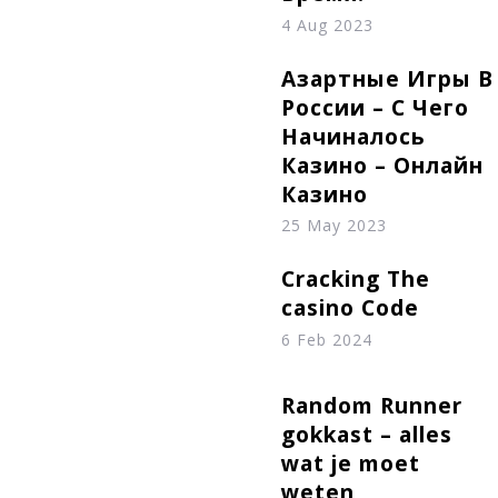
4 Aug 2023
Азартные Игры В
России – С Чего
Начиналось
Казино – Онлайн
Казино
25 May 2023
Cracking The
casino Code
6 Feb 2024
Random Runner
gokkast – alles
wat je moet
weten