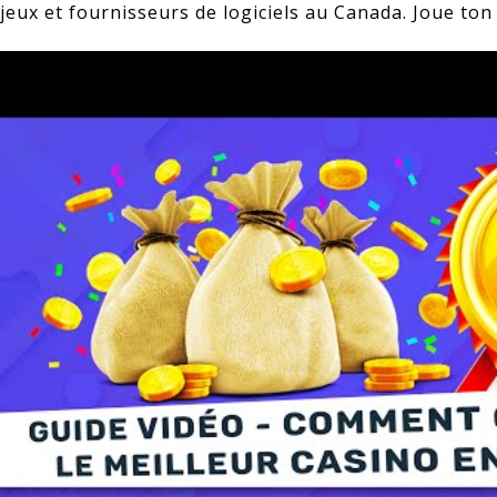
jeux et fournisseurs de logiciels au Canada. Joue ton