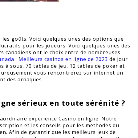
s les goûts. Voici quelques unes des options que
ratifs pour les joueurs. Voici quelques unes des
eurs canadiens ont le choix entre de nombreuses
anada : Meilleurs casinos en ligne de 2023
de jour
 à sous, 70 tables de jeu, 12 tables de poker et
lheureusement vous rencontrerez sur internet un
ont des arnaques.
gne sérieux en toute sérénité ?
traordinaire expérience Casino en ligne. Notre
scription et les conseils pour les méthodes du
en. Afin de garantir que les meilleurs jeux de