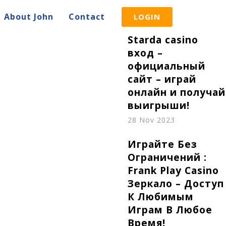
About John
Contact
LOGIN
Starda casino
вход –
официальный
сайт – играй
онлайн и получай
выигрыши!
28 Nov 2023
Играйте Без
Ограничений :
Frank Play Casino
Зеркало – Доступ
К Любимым
Играм В Любое
Время!