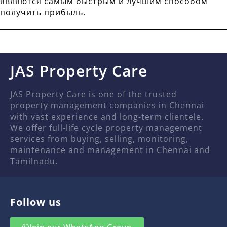
являются самым быстрым и лучшим способом
получить прибыль.
JAS Property Care
JAS Property Care is one of the trusted
property management companies in Chennai
with vast experience and long-term clientele.
We offer full-life cycle property management
services from buying, selling, monitoring,
maintenance and management in Chennai and
Tamilnadu.
Follow us