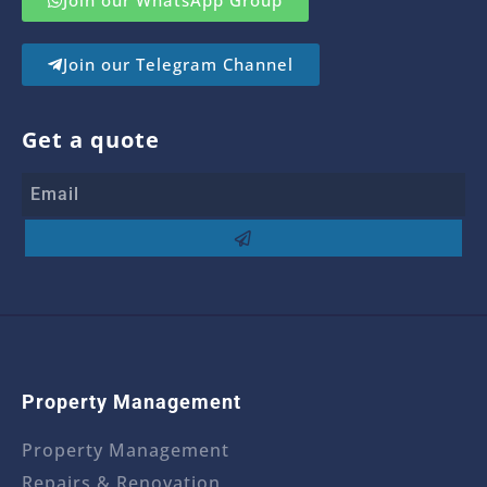
Join our WhatsApp Group
Join our Telegram Channel
Get a quote
Property Management
Property Management
Repairs & Renovation