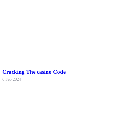
Cracking The casino Code
6 Feb 2024