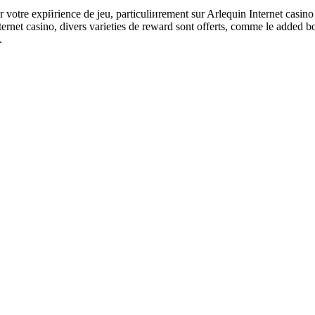
otre expйrience de jeu, particuliиrement sur Arlequin Internet casino 
net casino, divers varieties de reward sont offerts, comme le added bon
.