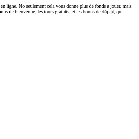
en ligne. No seulement cela vous donne plus de fonds а jouer, mais
us de bienvenue, les tours gratuits, et les bonus de dйpфt, qui