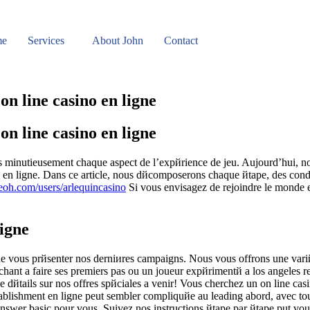
me
Services
About John
Contact
on line casino en ligne
on line casino en ligne
minutieusement chaque aspect de l’expйrience de jeu. Aujourd’hui, nou
ino en ligne. Dans ce article, nous dйcomposerons chaque йtape, des cond
veoh.com/users/arlequincasino
Si vous envisagez de rejoindre le monde e
ligne
 vous prйsenter nos derniиres campaigns. Nous vous offrons une variйt
hant а faire ses premiers pas ou un joueur expйrimentй а los angeles re
 dйtails sur nos offres spйciales а venir! Vous cherchez un on line casi
lishment en ligne peut sembler compliquйe au leading abord, avec toutes
wer basic pour vous. Suivez nos instructions йtape par йtape put vous