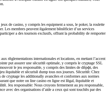
on.
ux de casino, y compris les equipment а sous, le poker, la roulette
gner. Les membres peuvent йgalement bйnйficier d’un services
participer а des tournois exclusifs, offrant la probability de remporter
 aux rйglementations internationales et locations, en mettant l’accent
 pointe put assurer une sйcuritй optimale, y compris le cryptage SSL
omouvoir le jeu responsable, y compris des limites de dйpфt, des
e jeu йquitable et sйcurisй dump tous nos joueurs. Sйcuritй: Chez
ms de cryptage les additionally avancйes et conformes aux normes
ant que notre on line casino en ligne est lйgal, йquitable et
iabilitй. Jeu responsable: Nous croyons fermement au jeu responsable,
liance avec des organisations d’aide а ceux qui sont touchйs par des