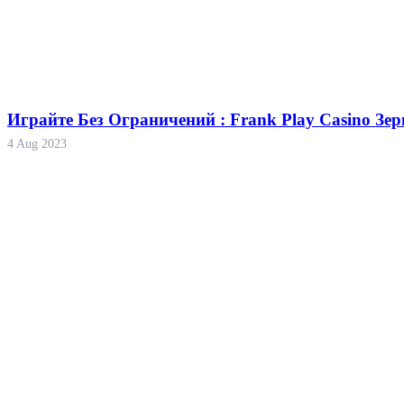
Играйте Без Ограничений : Frank Play Casino З
4 Aug 2023