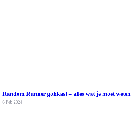
Random Runner gokkast – alles wat je moet weten
6 Feb 2024