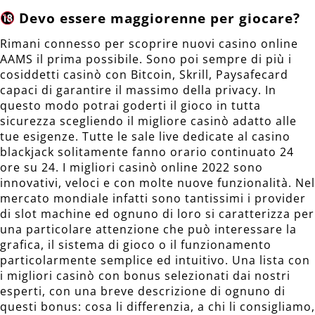
Devo essere maggiorenne per giocare?
Rimani connesso per scoprire nuovi casino online
AAMS il prima possibile. Sono poi sempre di più i
cosiddetti casinò con Bitcoin, Skrill, Paysafecard
capaci di garantire il massimo della privacy. In
questo modo potrai goderti il gioco in tutta
sicurezza scegliendo il migliore casinò adatto alle
tue esigenze. Tutte le sale live dedicate al casino
blackjack solitamente fanno orario continuato 24
ore su 24. I migliori casinò online 2022 sono
innovativi, veloci e con molte nuove funzionalità. Nel
mercato mondiale infatti sono tantissimi i provider
di slot machine ed ognuno di loro si caratterizza per
una particolare attenzione che può interessare la
grafica, il sistema di gioco o il funzionamento
particolarmente semplice ed intuitivo. Una lista con
i migliori casinò con bonus selezionati dai nostri
esperti, con una breve descrizione di ognuno di
questi bonus: cosa li differenzia, a chi li consigliamo,