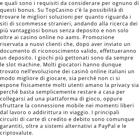
e quali sono i requisiti da considerare per ognuno di
questi bonus. Su TopCasino c’è la possibilità di
trovare le migliori soluzioni per quanto riguarda i
siti di scommesse stranieri, andando alla ricerca dei
più vantaggiosi bonus senza deposito e non solo
oltre ai casino online no aams. Promozione
riservata a nuovi clienti che, dopo aver inviato un
documento di riconoscimento valido, effettueranno
un deposito. I giochi più gettonati sono da sempre
le slot machine. Molti giocatori hanno dunque
trovato nell’evoluzione dei casinò online italiani un
modo migliore di giocare, sia perché non ci si
espone fisicamente molti utenti amano la privacy sia
perché basta semplicemente restare a casa per
collegarsi ad una piattaforma di gioco, oppure
sfruttare la connessione mobile nei momenti liberi
dal lavoro o addirittura in viaggio. I principali
circuiti di carte di credito e debito sono comunque
garantiti, oltre a sistemi alternativi a PayPal e le
criptovalute.