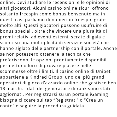
online. Devi studiare le recensioni e le opinioni di
altri giocatori. Alcuni casino online sicuri offrono
soltanto freespin come bonus benvenuto ma in
questi casi parliamo di numeri di freespin gratis
molto alti. Questi giocatori possono usufruire di
bonus speciali, oltre che vincere una pluralità di
premi relativi ad eventi esterni, serate di gala e
sconti su una molteplicità di servizi e società che
hanno siglato delle partnership con il portale. Anche
se non potessero ottenere la tecnica che
preferiscono, le opzioni prontamente disponibili
permettono loro di provare piacere nelle
scommesse oltre i limiti. Il casinò online di Unibet
appartiene a Kindred Group, uno dei più grandi
operatori di gioco d’azzardo online che gestisce ben
13 marchi. I dati del generatore di rank sono stati
aggiornati. Per registrarsi su un portale iGaming
bisogna cliccare sui tab “Registrati” o “Crea un
conto” e seguire la procedura guidata.