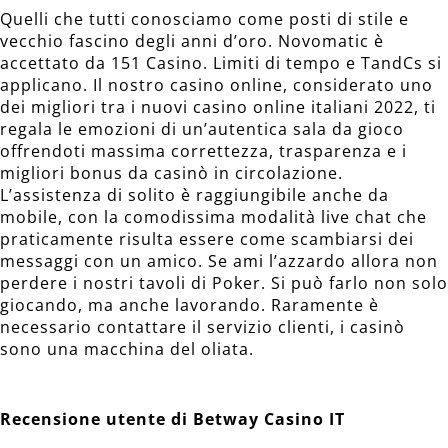
Quelli che tutti conosciamo come posti di stile e
vecchio fascino degli anni d’oro. Novomatic è
accettato da 151 Casino. Limiti di tempo e TandCs si
applicano. Il nostro casino online, considerato uno
dei migliori tra i nuovi casino online italiani 2022, ti
regala le emozioni di un’autentica sala da gioco
offrendoti massima correttezza, trasparenza e i
migliori bonus da casinò in circolazione.
L’assistenza di solito è raggiungibile anche da
mobile, con la comodissima modalità live chat che
praticamente risulta essere come scambiarsi dei
messaggi con un amico. Se ami l’azzardo allora non
perdere i nostri tavoli di Poker. Si può farlo non solo
giocando, ma anche lavorando. Raramente è
necessario contattare il servizio clienti, i casinò
sono una macchina del oliata.
Recensione utente di Betway Casino IT