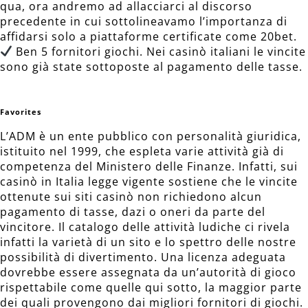
qua, ora andremo ad allacciarci al discorso
precedente in cui sottolineavamo l’importanza di
affidarsi solo a piattaforme certificate come 20bet.
Ben 5 fornitori giochi. Nei casinò italiani le vincite
sono già state sottoposte al pagamento delle tasse.
Favorites
L’ADM è un ente pubblico con personalità giuridica,
istituito nel 1999, che espleta varie attività già di
competenza del Ministero delle Finanze. Infatti, sui
casinò in Italia legge vigente sostiene che le vincite
ottenute sui siti casinò non richiedono alcun
pagamento di tasse, dazi o oneri da parte del
vincitore. Il catalogo delle attività ludiche ci rivela
infatti la varietà di un sito e lo spettro delle nostre
possibilità di divertimento. Una licenza adeguata
dovrebbe essere assegnata da un’autorità di gioco
rispettabile come quelle qui sotto, la maggior parte
dei quali provengono dai migliori fornitori di giochi.