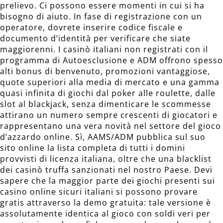
prelievo. Ci possono essere momenti in cui si ha
bisogno di aiuto. In fase di registrazione con un
operatore, dovrete inserire codice fiscale e
documento d’identità per verificare che siate
maggiorenni. I casinò italiani non registrati con il
programma di Autoesclusione e ADM offrono spesso
alti bonus di benvenuto, promozioni vantaggiose,
quote superiori alla media di mercato e una gamma
quasi infinita di giochi dal poker alle roulette, dalle
slot al blackjack, senza dimenticare le scommesse
attirano un numero sempre crescenti di giocatori e
rappresentano una vera novità nel settore del gioco
d’azzardo online. Sì, AAMS/ADM pubblica sul suo
sito online la lista completa di tutti i domini
provvisti di licenza italiana, oltre che una blacklist
dei casinò truffa sanzionati nel nostro Paese. Devi
sapere che la maggior parte dei giochi presenti sui
casino online sicuri italiani si possono provare
gratis attraverso la demo gratuita: tale versione è
assolutamente identica al gioco con soldi veri per