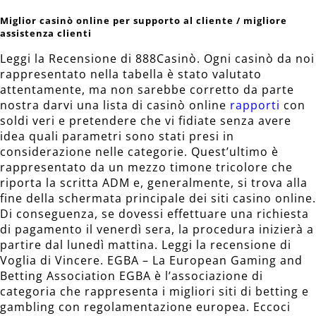
Miglior casinò online per supporto al cliente / migliore
assistenza clienti
Leggi la Recensione di 888Casinò. Ogni casinò da noi
rappresentato nella tabella è stato valutato
attentamente, ma non sarebbe corretto da parte
nostra darvi una lista di casinò online
rapporti
con
soldi veri e pretendere che vi fidiate senza avere
idea quali parametri sono stati presi in
considerazione nelle categorie. Quest’ultimo è
rappresentato da un mezzo timone tricolore che
riporta la scritta ADM e, generalmente, si trova alla
fine della schermata principale dei siti casino online.
Di conseguenza, se dovessi effettuare una richiesta
di pagamento il venerdì sera, la procedura inizierà a
partire dal lunedì mattina. Leggi la recensione di
Voglia di Vincere. EGBA – La European Gaming and
Betting Association EGBA è l’associazione di
categoria che rappresenta i migliori siti di betting e
gambling con regolamentazione europea. Eccoci