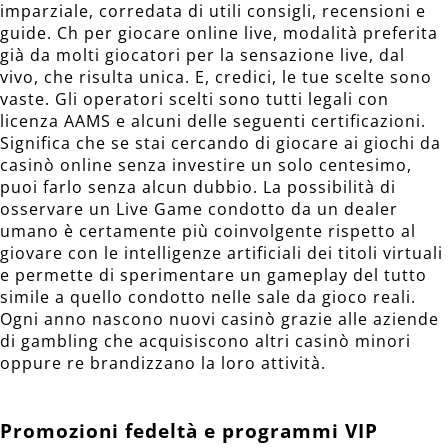
imparziale, corredata di utili consigli, recensioni e
guide. Ch per giocare online live, modalità preferita
già da molti giocatori per la sensazione live, dal
vivo, che risulta unica. E, credici, le tue scelte sono
vaste. Gli operatori scelti sono tutti legali con
licenza AAMS e alcuni delle seguenti certificazioni.
Significa che se stai cercando di giocare ai giochi da
casinò online senza investire un solo centesimo,
puoi farlo senza alcun dubbio. La possibilità di
osservare un Live Game condotto da un dealer
umano è certamente più coinvolgente rispetto al
giovare con le intelligenze artificiali dei titoli virtuali
e permette di sperimentare un gameplay del tutto
simile a quello condotto nelle sale da gioco reali.
Ogni anno nascono nuovi casinò grazie alle aziende
di gambling che acquisiscono altri casinò minori
oppure re brandizzano la loro attività.
Promozioni fedeltà e programmi VIP