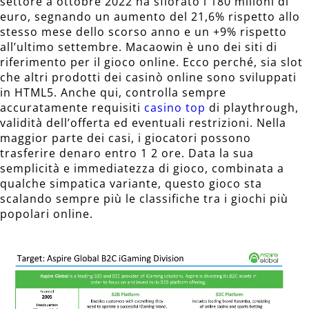
settore a ottobre 2022 ha sfiorato i 180 milioni di
euro, segnando un aumento del 21,6% rispetto allo
stesso mese dello scorso anno e un +9% rispetto
all’ultimo settembre. Macaowin è uno dei siti di
riferimento per il gioco online. Ecco perché, sia slot
che altri prodotti dei casinò online sono sviluppati
in HTML5. Anche qui, controlla sempre
accuratamente requisiti
casino top
di playthrough,
validità dell’offerta ed eventuali restrizioni. Nella
maggior parte dei casi, i giocatori possono
trasferire denaro entro 1 2 ore. Data la sua
semplicità e immediatezza di gioco, combinata a
qualche simpatica variante, questo gioco sta
scalando sempre più le classifiche tra i giochi più
popolari online.