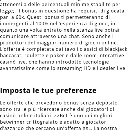
attenersi a delle percentuali minime stabilite per
legge;. Il bonus in questione ha requisiti di giocata
pari a 60x. Questi bonus ti permetteranno di
immergenti al 100% nell’esperienza di gioco, in
quanto una volta entrato nella stanza live potrai
comunicare attraverso una chat. Sono anche i
produttori del maggior numero di giochi online.
L’offerta è completata dai tavoli classici di blackjack,
baccarat, roulette e poker e dalle room interattive
casinò live, che hanno introdotto tecnologie
avanzatissime come lo streaming HD e i dealer live.
Imposta le tue preferenze
Le offerte che prevedono bonus senza deposito
sono tra le più ricercate anche dai giocatori di
casinò online italiani. 22Bet è uno dei migliori
betwinner crittografato e adatto a giocatori
d’azzardo che cercano un’offerta XXL. La nostra