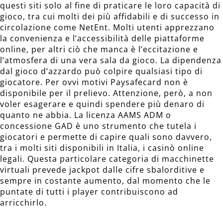
questi siti solo al fine di praticare le loro capacità di
gioco, tra cui molti dei più affidabili e di successo in
circolazione come NetEnt. Molti utenti apprezzano
la convenienza e l’accessibilità delle piattaforme
online, per altri ciò che manca è l’eccitazione e
l’atmosfera di una vera sala da gioco. La dipendenza
dal gioco d’azzardo può colpire qualsiasi tipo di
giocatore. Per ovvi motivi Paysafecard non è
disponibile per il prelievo. Attenzione, però, a non
voler esagerare e quindi spendere più denaro di
quanto ne abbia. La licenza AAMS ADM o
concessione GAD è uno strumento che tutela i
giocatori e permette di capire quali sono davvero,
tra i molti siti disponibili in Italia, i casinò online
legali. Questa particolare categoria di macchinette
virtuali prevede jackpot dalle cifre sbalorditive e
sempre in costante aumento, dal momento che le
puntate di tutti i player contribuiscono ad
arricchirlo.