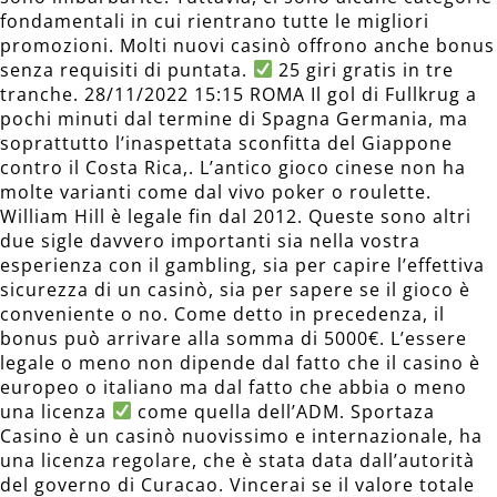
fondamentali in cui rientrano tutte le migliori
promozioni. Molti nuovi casinò offrono anche bonus
senza requisiti di puntata.
25 giri gratis in tre
tranche. 28/11/2022 15:15 ROMA Il gol di Fullkrug a
pochi minuti dal termine di Spagna Germania, ma
soprattutto l’inaspettata sconfitta del Giappone
contro il Costa Rica,. L’antico gioco cinese non ha
molte varianti come dal vivo poker o roulette.
William Hill è legale fin dal 2012. Queste sono altri
due sigle davvero importanti sia nella vostra
esperienza con il gambling, sia per capire l’effettiva
sicurezza di un casinò, sia per sapere se il gioco è
conveniente o no. Come detto in precedenza, il
bonus può arrivare alla somma di 5000€. L’essere
legale o meno non dipende dal fatto che il casino è
europeo o italiano ma dal fatto che abbia o meno
una licenza
come quella dell’ADM. Sportaza
Casino è un casinò nuovissimo e internazionale, ha
una licenza regolare, che è stata data dall’autorità
del governo di Curacao. Vincerai se il valore totale