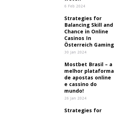
6 Feb 2024
Strategies for
Balancing Skill and
Chance in Online
Casinos In
Österreich Gaming
30 Jan 2024
Mostbet Brasil – a
melhor plataforma
de apostas online
e cassino do
mundo!
26 Jan 2024
Strategies for