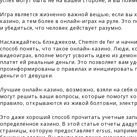
успех могут быть не на вашей стороне, и вы пойм
Игра является жизненно важной вещью, если вы хо
казино, а тем более в онлайн-играх на руле. Эт
и убедиться, что человек действует разумно.
Наслаждайтесь блэкджеком, Chemin de fer и начн
способ понять, что такое онлайн-казино. Люди, 
видеоиграх, вполне могут усвоить идею из демо
платят ей реальные деньги. Это позволяет вам уд
проинформированы о правилах и инициировать п
деньги от девушки.
Лучшие онлайн-казино, возможно, взяли на себя 
могут решить ваши вопросы, которые помогут ко
правило, открываются из живой болтовни, элект
Это даже хороший способ прочитать учетные зап
определенное казино. В этой статье отчеты дад
страницы, которую предоставляет ersus, наприме