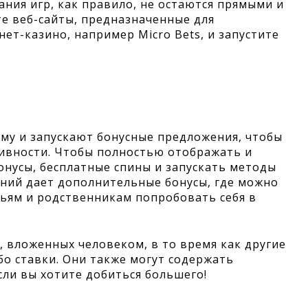
ания игр, как правило, не остаются прямыми и
те веб-сайты, предназначенные для
т-казино, например Micro Bets, и запустите
му и запускают бонусные предложения, чтобы
ивности. Чтобы полностью отображать и
онусы, бесплатные спины и запускать методы
аний дает дополнительные бонусы, где можно
узьям и родственникам попробовать себя в
, вложенных человеком, в то время как другие
ибо ставки. Они также могут содержать
сли вы хотите добиться большего!