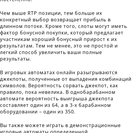
Чем выше RTP позиции, тем больше их
конкретный выбор возвращает прибыль в
длинном потоке. Кроме того, слоты могут иметь
фактор бонусной покупки, который предлагает
участникам хороший бонусный прирост к их
результатам. Тем не менее, это не простой и
легкий способ увеличить ваши полные
результаты.
В игровых автоматах онлайн разыгрываются
джекпоты, полученные от выпадения комбинаций
символов. Вероятность сорвать джекпот, как
правило, пока невелика. В однобарабанном
автомате вероятность выигрыша джекпота
составляет один из 64, а в 3-х барабанном
оборудовании – один из 350.
Вы также можете играть в демонстрационные
игровые автоматы определенной