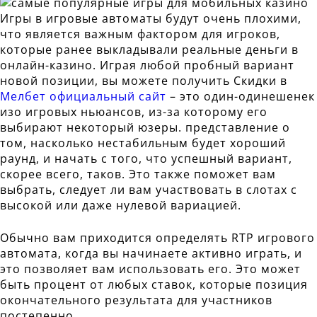
Игры в игровые автоматы будут очень плохими,
что является важным фактором для игроков,
которые ранее выкладывали реальные деньги в
онлайн-казино. Играя любой пробный вариант
новой позиции, вы можете получить Скидки в
Мелбет официальный сайт
– это один-одинешенек
изо игровых ньюансов, из-за которому его
выбирают некоторый юзеры. представление о
том, насколько нестабильным будет хороший
раунд, и начать с того, что успешный вариант,
скорее всего, таков. Это также поможет вам
выбрать, следует ли вам участвовать в слотах с
высокой или даже нулевой вариацией.
Обычно вам приходится определять RTP игрового
автомата, когда вы начинаете активно играть, и
это позволяет вам использовать его. Это может
быть процент от любых ставок, которые позиция
окончательного результата для участников
постепенно.