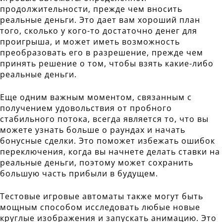
продолжительности, прежде чем вносить
реальные деньги. Это дает вам хороший план
того, сколько у кого-то достаточно денег для
проигрыша, и может иметь возможность
преобразовать его в разрешение, прежде чем
принять решение о том, чтобы взять какие-либо
реальные деньги.
Еще одним важным моментом, связанным с
получением удовольствия от пробного
стабильного потока, всегда является то, что вы
можете узнать больше о раундах и начать
бонусные сделки. Это поможет избежать ошибок
переключения, когда вы начнете делать ставки на
реальные деньги, поэтому может сохранить
большую часть прибыли в будущем.
Тестовые игровые автоматы также могут быть
мощным способом исследовать любые новые
круглые изображения и запускать анимацию. Это