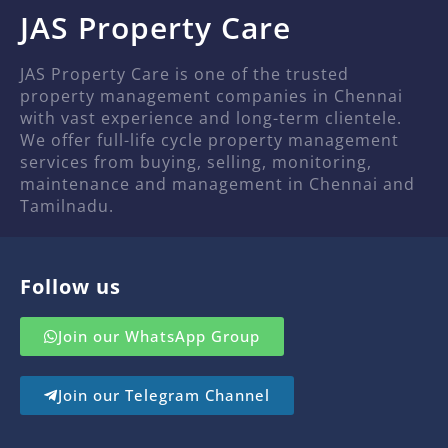
JAS Property Care
JAS Property Care is one of the trusted
property management companies in Chennai
with vast experience and long-term clientele.
We offer full-life cycle property management
services from buying, selling, monitoring,
maintenance and management in Chennai and
Tamilnadu.
Follow us
Join our WhatsApp Group
Join our Telegram Channel