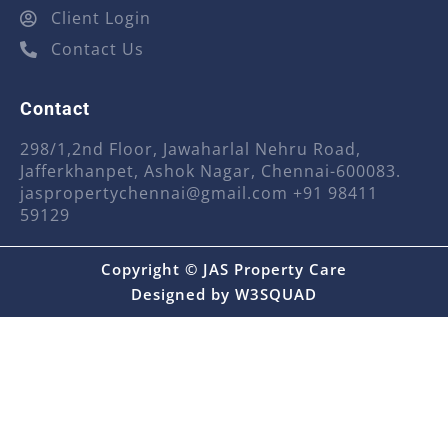
Client Login
Contact Us
Contact
298/1,2nd Floor, Jawaharlal Nehru Road,
Jafferkhanpet, Ashok Nagar, Chennai-600083.
jaspropertychennai@gmail.com
+91 98411
59129
Copyright © JAS Property Care
Designed by
W3SQUAD