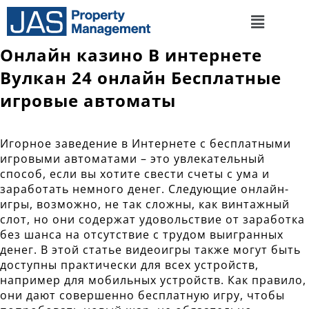
Онлайн казино В интернете
Вулкан 24 онлайн Бесплатные
игровые автоматы
Игорное заведение в Интернете с бесплатными
игровыми автоматами – это увлекательный
способ, если вы хотите свести счеты с ума и
заработать немного денег. Следующие онлайн-
игры, возможно, не так сложны, как винтажный
слот, но они содержат удовольствие от заработка
без шанса на отсутствие с трудом выигранных
денег. В этой статье видеоигры также могут быть
доступны практически для всех устройств,
например для мобильных устройств.
Как правило,
они дают совершенно бесплатную игру, чтобы