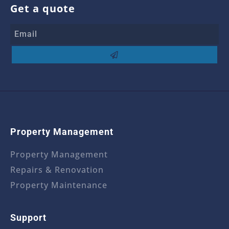
Get a quote
Property Management
Property Management
Repairs & Renovation
Property Maintenance
Support