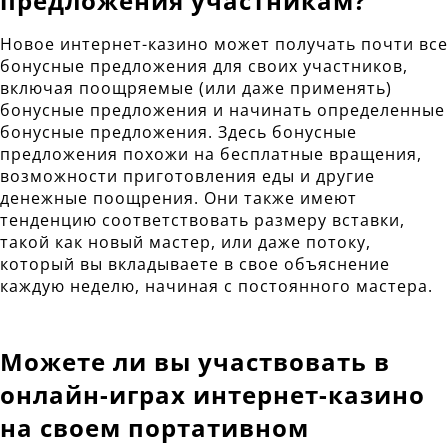
предложения участникам?
Новое интернет-казино может получать почти все
бонусные предложения для своих участников,
включая поощряемые (или даже применять)
бонусные предложения и начинать определенные
бонусные предложения. Здесь бонусные
предложения похожи на бесплатные вращения,
возможности приготовления еды и другие
денежные поощрения. Они также имеют
тенденцию соответствовать размеру вставки,
такой как новый мастер, или даже потоку,
который вы вкладываете в свое объяснение
каждую неделю, начиная с постоянного мастера.
Можете ли вы участвовать в
онлайн-играх интернет-казино
на своем портативном