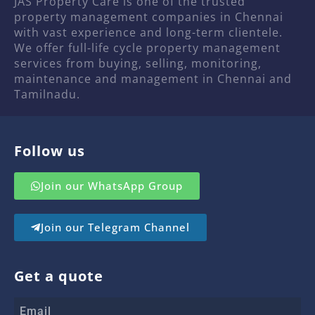
JAS Property Care is one of the trusted
property management companies in Chennai
with vast experience and long-term clientele.
We offer full-life cycle property management
services from buying, selling, monitoring,
maintenance and management in Chennai and
Tamilnadu.
Follow us
Join our WhatsApp Group
Join our Telegram Channel
Get a quote