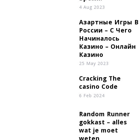
4 Aug 2023
Азартные Игры В
России – С Чего
Начиналось
Казино – Онлайн
Казино
25 May 2023
Cracking The
casino Code
6 Feb 2024
Random Runner
gokkast – alles
wat je moet
weten